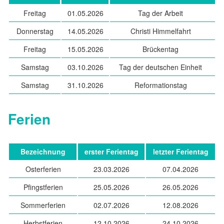
Freitag
01.05.2026
Tag der Arbeit
Schulleitbild
Donnerstag
14.05.2026
Christi Himmelfahrt
Klassen
Freitag
15.05.2026
Brückentag
Samstag
03.10.2026
Tag der deutschen Einheit
Schülerrat
Samstag
31.10.2026
Reformationstag
Stundenplan
Ferien
Sprechzeiten
Bezeichnung
erster Ferientag
letzter Ferientag
Unterrichtsfreie Zeiten
Osterferien
23.03.2026
07.04.2026
Pfingstferien
25.05.2026
26.05.2026
Schulleben
Sommerferien
02.07.2026
12.08.2026
Herbstferien
12.10.2026
24.10.2026